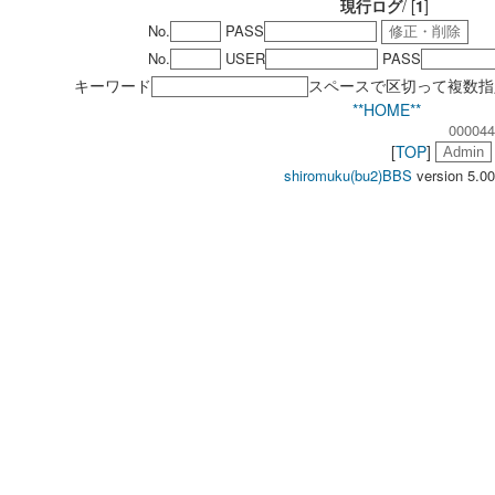
現行ログ
/ [
1
]
No.
PASS
No.
USER
PASS
キーワード
スペースで区切って複数指
**HOME**
000044
[
TOP
]
shiromuku(bu2)BBS
version 5.00