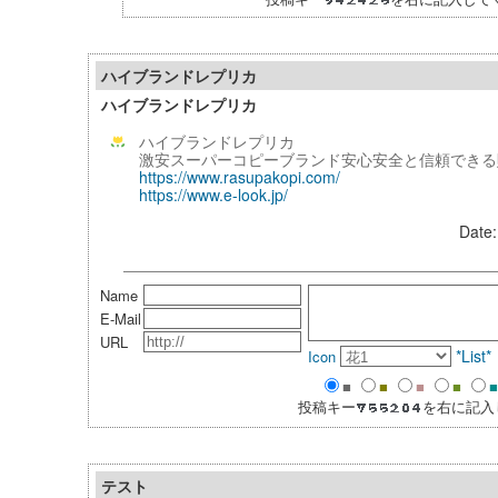
ハイブランドレプリカ
ハイブランドレプリカ
ハイブランドレプリカ
激安スーパーコピーブランド安心安全と信頼できる
https://www.rasupakopi.com/
https://www.e-look.jp/
Date:
Name
E-Mail
URL
*List
Icon
■
■
■
■
■
投稿キー
を右に記入
テスト