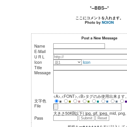
*--BBS--*
ここにコメントを入れます。
Photo by
NOION
Post a New Message
Name
E-Mail
U R L
Icon
Icon
Title
Message
<A>,<FONT>,<B>タグのみ使用出来ます
文字色
■
■
■
■
■
■
■
■
File
大きさ50KB以下( jpg, gif, jpeg, mid, png, t
Pass
投稿キー
を右に記入して