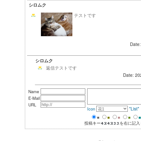
シロムク
テストです
Date:
シロムク
返信テストです
Date: 20
Name
E-Mail
URL
*List
Icon
■
■
■
■
■
投稿キー
を右に記入