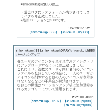
■shiromuku(s2)BBS修正
・過去ログにレスフォームが表示されてしま
うバグを修正致しました。
※最新バージョンは2.08です。
Date: 2003/10/21
【shiromuku(pl)BBS】
【shiromuku(s2)BBS】
shiromuku(mt)BBS/shiromuku(pl)DIARY/shiromuku(pl)BBS
バージョンアップ
各ユーザのアイコンをそれぞれ専用ディレクトリ
にアップロードするように修正致しました。
これにより、複数のユーザが同じ名前のアイコン
ファイルを登録している場合に、一人のユーザが
アイコンを削除すると他の人のアイコンが表示さ
れなくなるなどの不具合が解消されます。
なおこの機能はバージョンアップ後に追加登録さ
れるカテゴリーについて適用されます。
Date: 2003/08/01
【shiromuku(pl)DIARY】
【shiromuku(pl)BBS】
【shiromuku(mt)BBS】