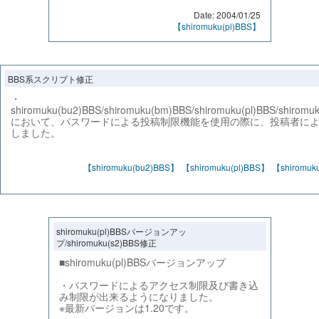
Date: 2004/01/25
【shiromuku(pl)BBS】
BBS系スクリプト修正
・
shiromuku(bu2)BBS/shiromuku(bm)BBS/shiromuku(pl)BBS/shirom
において、パスワードによる投稿制限機能を使用の際に、投稿者に
しました。
【shiromuku(bu2)BBS】
【shiromuku(pl)BBS】
【shiromuk
shiromuku(pl)BBSバージョンアッ
プ/shiromuku(s2)BBS修正
■shiromuku(pl)BBSバージョンアップ
・パスワードによるアクセス制限及び書き込
み制限が出来るようになりました。
※最新バージョンは1.20です。