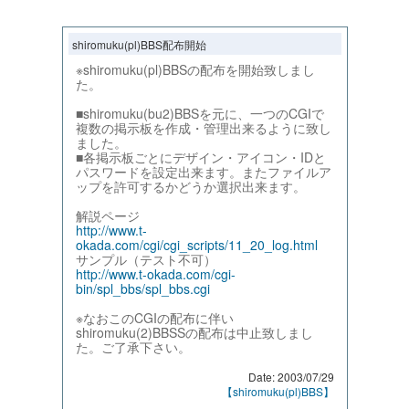
shiromuku(pl)BBS配布開始
※shiromuku(pl)BBSの配布を開始致しまし
た。
■shiromuku(bu2)BBSを元に、一つのCGIで
複数の掲示板を作成・管理出来るように致し
ました。
■各掲示板ごとにデザイン・アイコン・IDと
パスワードを設定出来ます。またファイルア
ップを許可するかどうか選択出来ます。
解説ページ
http://www.t-
okada.com/cgi/cgi_scripts/11_20_log.html
サンプル（テスト不可）
http://www.t-okada.com/cgi-
bin/spl_bbs/spl_bbs.cgi
※なおこのCGIの配布に伴い
shiromuku(2)BBSSの配布は中止致しまし
た。ご了承下さい。
Date: 2003/07/29
【shiromuku(pl)BBS】