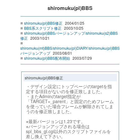
shiromuku(pl)BBS
■
shiromuku(pl)BBS修正
2004/01/25
■
BBS系スクリプト修正
2003/10/25
■
shiromuku(pl)BBSバージョンアップ/shiromuku(s2)BBS
修正
2003/10/21
■
shiromuku(mt)BBS/shiromuku(pl)DIARY/shiromuku(pl)BBS
バージョンアップ
2003/08/01
■
shiromuku(pl)BBS配布開始
2003/07/29
shiromuku(pl)BBS修正
・デザイン設定にトップページのtargetを指
定する項目がないのを修正致しました。
・またAdminのtarget指定が
「TARGET=_parent」と固定のためフレーム
を使っていた場合フレームが解除されてしま
うのを修正致しました。
※最新バージョンは1.23です。
※バージョンアップされる場合は
spl_bbs_gl.cgi以外のスクリプトファイルを
差し換えて下さい。