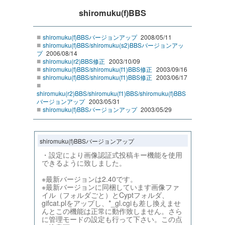
shiromuku(f)BBS
■
shiromuku(f)BBSバージョンアップ
2008/05/11
■
shiromuku(f)BBS/shiromuku(s2)BBSバージョンアッ
プ
2006/08/14
■
shiromuku(r2)BBS修正
2003/10/09
■
shiromuku(f)BBS/shiromuku(f1)BBS修正
2003/09/16
■
shiromuku(f)BBS/shiromuku(f1)BBS修正
2003/06/17
■
shiromuku(r2)BBS/shiromuku(f1)BBS/shiromuku(f)BBS
バージョンアップ
2003/05/31
■
shiromuku(f)BBSバージョンアップ
2003/05/29
shiromuku(f)BBSバージョンアップ
・設定により画像認証式投稿キー機能を使用
できるように致しました。
※最新バージョンは2.40です。
※最新バージョンに同梱しています画像ファ
イル（フォルダごと）とCyptフォルダ、
gifcat.plをアップし、*_gl.cgiも差し換えませ
んとこの機能は正常に動作致しません。さら
に管理モードの設定も行って下さい。この点