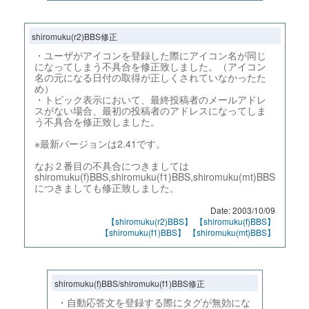
shiromuku(r2)BBS修正
・ユーザがアイコンを登録した際にアイコン名が同じ
になってしまう不具合を修正致しました。（アイコン
名の元になる日付の取得が正しくされていなかったた
め）
・トピック表示において、最終投稿者のメールアドレ
スがない場合、最初の投稿者のアドレスになってしま
う不具合を修正致しました。
※最新バージョンは2.41です。
なお２番目の不具合につきましては
shiromuku(f)BBS,shiromuku(f1)BBS,shiromuku(mt)BBS
につきましても修正致しました。
Date: 2003/10/09
【shiromuku(r2)BBS】
【shiromuku(f)BBS】
【shiromuku(f1)BBS】
【shiromuku(mt)BBS】
shiromuku(f)BBS/shiromuku(f1)BBS修正
・自動応答文を登録する際にタグが無効にな