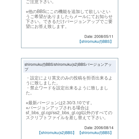
ご注意下さい。
※他のBBSにこの機能を追加して欲しいとい
うご希望がありましたらメールにてお知らせ
下さい。できるだけバージョンアップでご要
望にお答え致します。
Date: 2008/05/11
【shiromuku(f)BBS】
shiromuku(f)BBS/shiromuku(s2)BBSバージョンアッ
プ
・設定により英文のみの投稿を拒否出来るよ
うに致しました。
・禁止ワードを設定出来るように致しまし
た。
※最新バージョンは2.30/3.10です。
※バージョンアップされる場合は
sf_bbs_gl.cgi/ss2_bbs_gl.cgi以外のすべての
スクリプトファイルを差し替えて下さい。
Date: 2006/08/14
【shiromuku(s2)BBS】
【shiromuku(f)BBS】