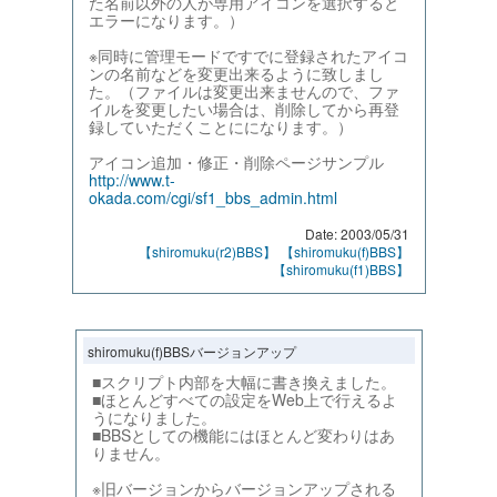
た名前以外の人が専用アイコンを選択すると
エラーになります。）
※同時に管理モードですでに登録されたアイコ
ンの名前などを変更出来るように致しまし
た。（ファイルは変更出来ませんので、ファ
イルを変更したい場合は、削除してから再登
録していただくことにになります。）
アイコン追加・修正・削除ページサンプル
http://www.t-
okada.com/cgi/sf1_bbs_admin.html
Date: 2003/05/31
【shiromuku(r2)BBS】
【shiromuku(f)BBS】
【shiromuku(f1)BBS】
shiromuku(f)BBSバージョンアップ
■スクリプト内部を大幅に書き換えました。
■ほとんどすべての設定をWeb上で行えるよ
うになりました。
■BBSとしての機能にはほとんど変わりはあ
りません。
※旧バージョンからバージョンアップされる